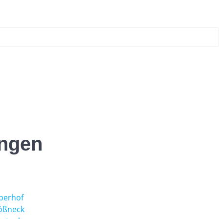
ingen
berhof
Pößneck